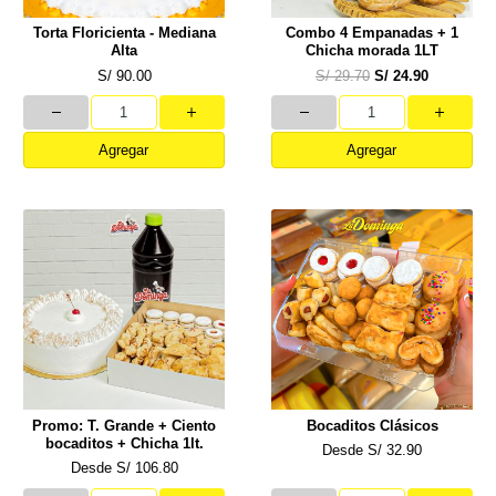
Torta Floricienta - Mediana
Combo 4 Empanadas + 1
Alta
Chicha morada 1LT
S/ 90.00
S/ 29.70
S/ 24.90
Agregar
Agregar
Promo: T. Grande + Ciento
Bocaditos Clásicos
bocaditos + Chicha 1lt.
Desde
S/ 32.90
Desde
S/ 106.80