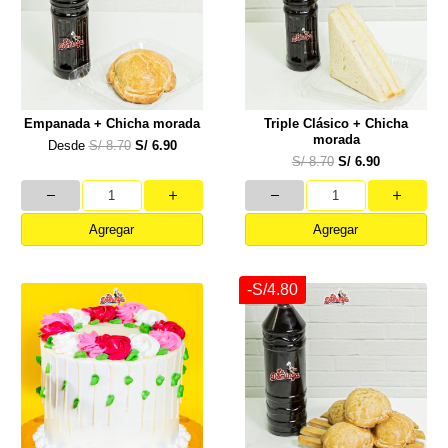
Empanada + Chicha morada
Triple Clásico + Chicha
morada
Desde
S/ 8.70
S/ 6.90
S/ 8.70
S/ 6.90
Agregar
Agregar
-S/4.80